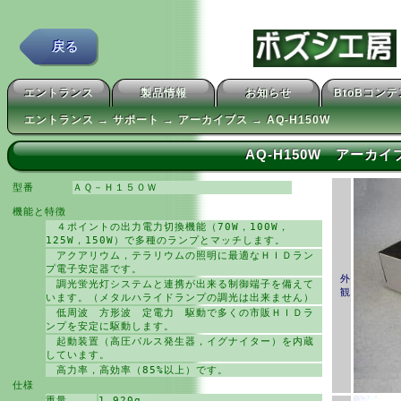
戻る
エントランス
製品情報
お知らせ
BtoBコン
エントランス → サポート → アーカイブス → AQ-H150W
AQ-H150W アーカイ
型番
ＡＱ－Ｈ１５０Ｗ
機能と特徴
４ポイントの出力電力切換機能（70W，100W，
125W，150W）で多種のランプとマッチします。
アクアリウム，テラリウムの照明に最適なＨＩＤラン
プ電子安定器です。
外
調光蛍光灯システムと連携が出来る制御端子を備えて
観
います。（メタルハライドランプの調光は出来ません）
低周波 方形波 定電力 駆動で多くの市販ＨＩＤラ
ンプを安定に駆動します。
起動装置（高圧パルス発生器，イグナイター）を内蔵
しています。
高力率，高効率（85%以上）です。
仕様
重量
1,920g