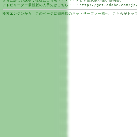
さらに詳しい説明，仕様はこちら・・・・・
ＰＤＦ形式取り扱い説明書。
アドビリーダー最新版の入手先はこちら・・・
http://get.adobe.com/jp
検索エンジンから このページに御来店のネットサーファー様へ
こちらがトッ