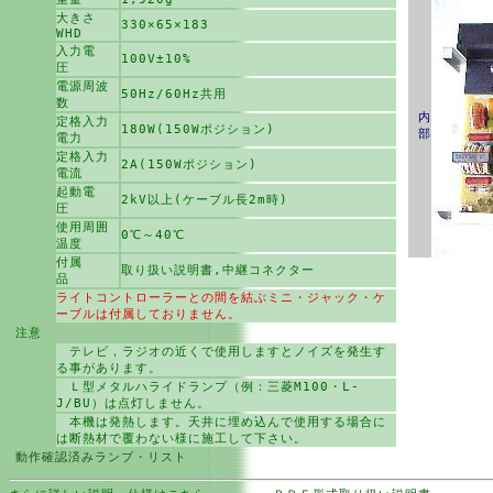
大きさ
330×65×183
WHD
入力電
100V±10%
圧
電源周波
50Hz/60Hz共用
数
内
定格入力
180W(150Wポジション)
部
電力
定格入力
2A(150Wポジション)
電流
起動電
2kV以上(ケーブル長2m時)
圧
使用周囲
0℃～40℃
温度
付属
取り扱い説明書,中継コネクター
品
ライトコントローラーとの間を結ぶミニ・ジャック・ケ
ーブルは付属しておりません。
注意
テレビ，ラジオの近くで使用しますとノイズを発生す
る事があります。
Ｌ型メタルハライドランプ（例：三菱M100・L-
J/BU）は点灯しません。
本機は発熱します。天井に埋め込んで使用する場合に
は断熱材で覆わない様に施工して下さい。
動作確認済みランプ・リスト